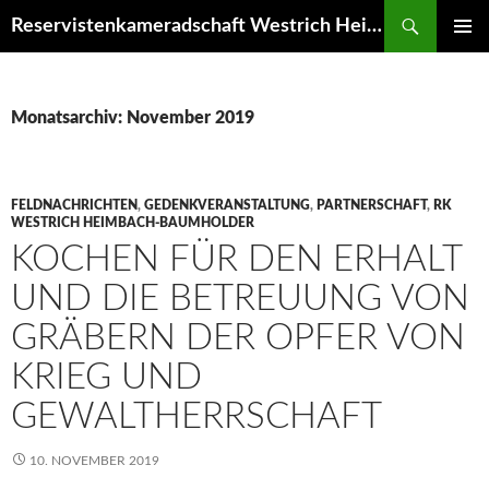
Zum
Suchen
Reservistenkameradschaft Westrich Heimbach-Baumholder
Inhalt
PRIMÄR
springen
MENÜ
Monatsarchiv: November 2019
FELDNACHRICHTEN
,
GEDENKVERANSTALTUNG
,
PARTNERSCHAFT
,
RK
WESTRICH HEIMBACH-BAUMHOLDER
KOCHEN FÜR DEN ERHALT
UND DIE BETREUUNG VON
GRÄBERN DER OPFER VON
KRIEG UND
GEWALTHERRSCHAFT
10. NOVEMBER 2019