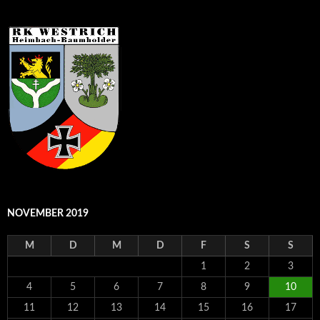
NOVEMBER 2019
M
D
M
D
F
S
S
1
2
3
4
5
6
7
8
9
10
11
12
13
14
15
16
17