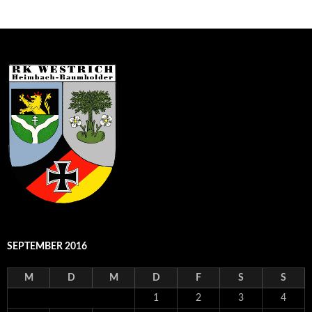
SEPTEMBER 2016
M
D
M
D
F
S
S
1
2
3
4