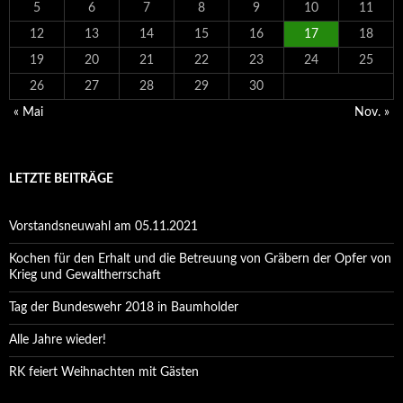
5
6
7
8
9
10
11
12
13
14
15
16
17
18
19
20
21
22
23
24
25
26
27
28
29
30
« Mai
Nov. »
LETZTE BEITRÄGE
Vorstandsneuwahl am 05.11.2021
Kochen für den Erhalt und die Betreuung von Gräbern der Opfer von
Krieg und Gewaltherrschaft
Tag der Bundeswehr 2018 in Baumholder
Alle Jahre wieder!
RK feiert Weihnachten mit Gästen