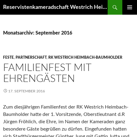
Zum
Suchen
Reservistenkameradschaft Westrich Heimbach-Baumholder
Inhalt
PRIMÄR
springen
MENÜ
Monatsarchiv: September 2016
FESTE
,
PARTNERSCHAFT
,
RK WESTRICH HEIMBACH-BAUMHOLDER
FAMILIENFEST MIT
EHRENGÄSTEN
17. SEPTEMBER 2016
Zum diesjährigen Familienfest der RK Westrich Heimbach-
Baumholder hatte der 1. Vorsitzende, Oberstleutnant d.R
Jürgen Fröhlich, die Ehre, im Namen der Kameraden ganz
besondere Gäste begrüßen zu dürfen. Eingefunden hatten
sich Stadtbürgermeister Günther Jung mit Gattin Jutta und