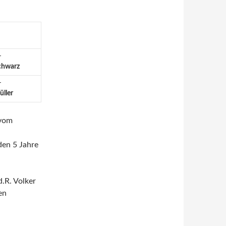
r
chwarz
r
üller
 vom
nden 5 Jahre
.R. Volker
en