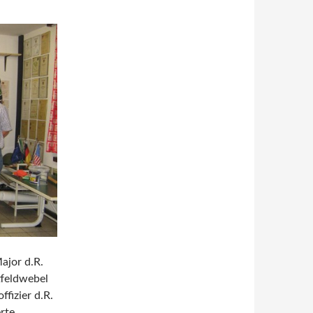
ajor d.R.
ptfeldwebel
ffizier d.R.
rte