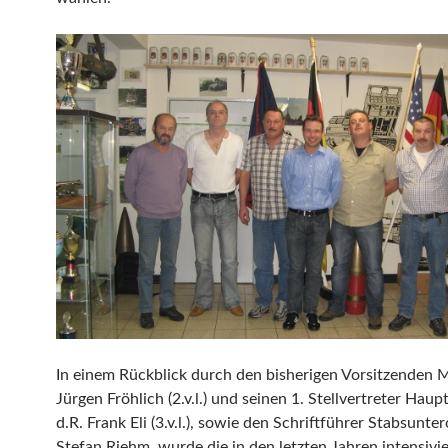
In einem Rückblick durch den bisherigen Vorsitzenden M
Jürgen Fröhlich (2.v.l.) und seinen 1. Stellvertreter Hau
d.R. Frank Eli (3.v.l.), sowie den Schriftführer Stabsuntero
Stefan Riehm, wurde die in den letzten Jahren intensivie