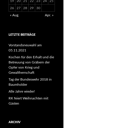
19
20
21
22
23
24
25
26
27
28
29
30
« Aug.
Apr. »
LETZTE BEITRÄGE
Vorstandsneuwahl am
05.11.2021
Kochen für den Erhalt und die
Betreuung von Gräbern der
Opfer von Krieg und
Gewaltherrschaft
Tag der Bundeswehr 2018 in
Baumholder
Alle Jahre wieder!
RK feiert Weihnachten mit
Gästen
ARCHIV