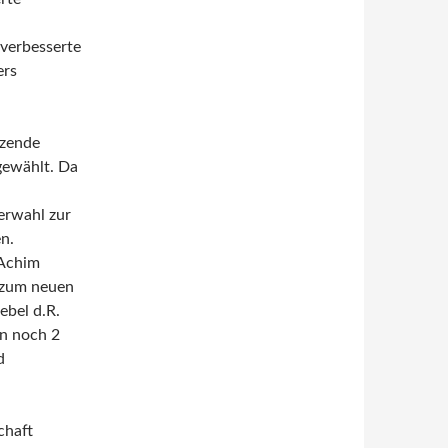
verbesserte
ers
tzende
gewählt. Da
erwahl zur
n.
 Achim
 zum neuen
ebel d.R.
en noch 2
d
chaft