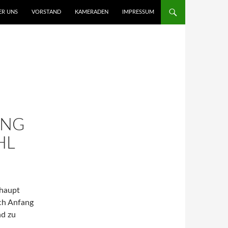
ER UNS
VORSTAND
KAMERADEN
IMPRESSUM
UNG
HL
rhaupt
ich Anfang
nd zu