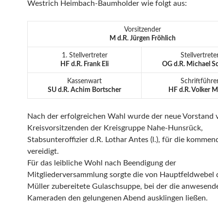
Westrich Heimbach-Baumholder wie folgt aus:
Vorsitzender
M d.R. Jürgen Fröhlich
1. Stellvertreter
Stellvertrete
HF d.R. Frank Eli
OG d.R. Michael S
Kassenwart
Schriftführe
SU d.R. Achim Bortscher
HF d.R. Volker M
Nach der erfolgreichen Wahl wurde der neue Vorstand
Kreisvorsitzenden der Kreisgruppe Nahe-Hunsrück,
Stabsunteroffizier d.R. Lothar Antes (l.), für die komme
vereidigt.
Für das leibliche Wohl nach Beendigung der
Mitgliederversammlung sorgte die von Hauptfeldwebel d
Müller zubereitete Gulaschsuppe, bei der die anwesend
Kameraden den gelungenen Abend ausklingen ließen.