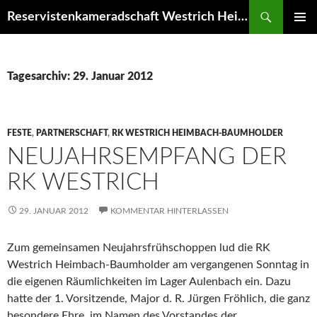
Zum
Suchen
Reservistenkameradschaft Westrich Heimbach-Baumholder
Inhalt
PRIMÄR
springen
MENÜ
Tagesarchiv: 29. Januar 2012
FESTE
,
PARTNERSCHAFT
,
RK WESTRICH HEIMBACH-BAUMHOLDER
NEUJAHRSEMPFANG DER
RK WESTRICH
29. JANUAR 2012
KOMMENTAR HINTERLASSEN
Zum gemeinsamen Neujahrsfrühschoppen lud die RK
Westrich Heimbach-Baumholder am vergangenen Sonntag in
die eigenen Räumlichkeiten im Lager Aulenbach ein. Dazu
hatte der 1. Vorsitzende, Major d. R. Jürgen Fröhlich, die ganz
besondere Ehre, im Namen des Vorstandes der