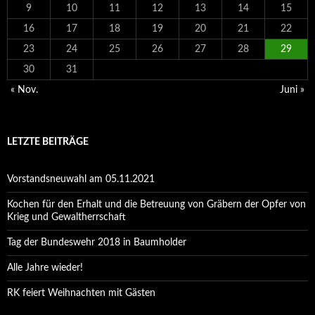
9
10
11
12
13
14
15
16
17
18
19
20
21
22
23
24
25
26
27
28
29
30
31
« Nov.
Juni »
LETZTE BEITRÄGE
Vorstandsneuwahl am 05.11.2021
Kochen für den Erhalt und die Betreuung von Gräbern der Opfer von
Krieg und Gewaltherrschaft
Tag der Bundeswehr 2018 in Baumholder
Alle Jahre wieder!
RK feiert Weihnachten mit Gästen