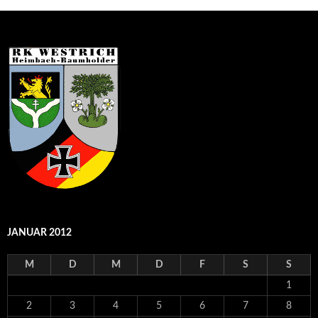
JANUAR 2012
M
D
M
D
F
S
S
1
2
3
4
5
6
7
8