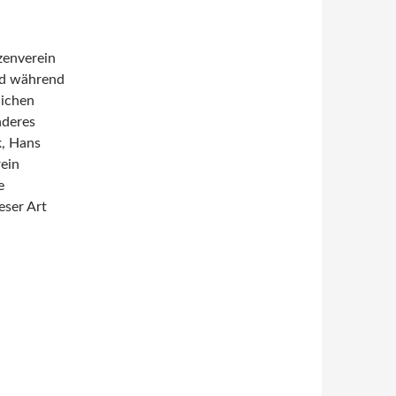
zenverein
nd während
lichen
nderes
k, Hans
ein
e
eser Art