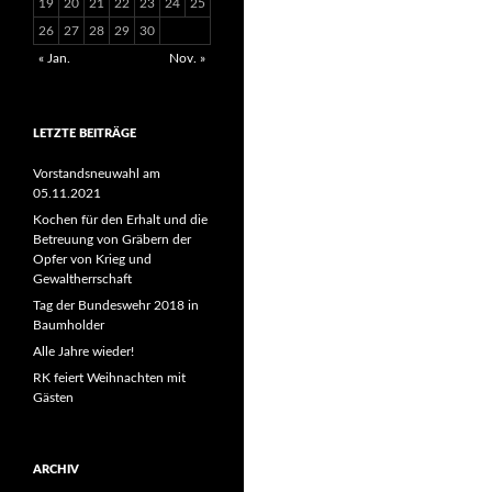
19
20
21
22
23
24
25
26
27
28
29
30
« Jan.
Nov. »
LETZTE BEITRÄGE
Vorstandsneuwahl am
05.11.2021
Kochen für den Erhalt und die
Betreuung von Gräbern der
Opfer von Krieg und
Gewaltherrschaft
Tag der Bundeswehr 2018 in
Baumholder
Alle Jahre wieder!
RK feiert Weihnachten mit
Gästen
ARCHIV