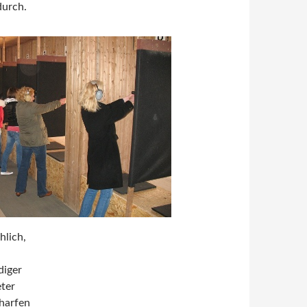
durch.
hlich,
diger
eter
charfen