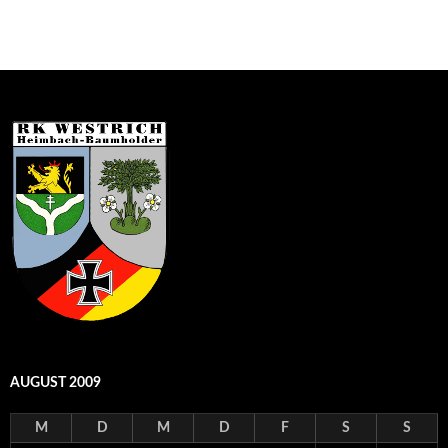
AUGUST 2009
M
D
M
D
F
S
S