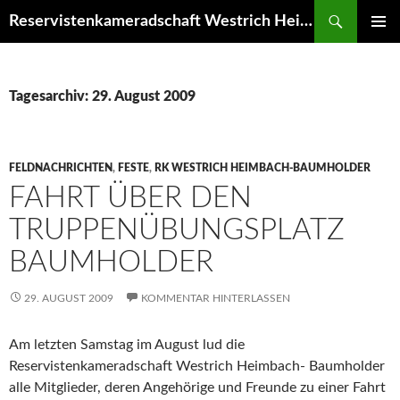
Zum
Suchen
Reservistenkameradschaft Westrich Heimbach-Baumholder
Inhalt
PRIMÄR
springen
MENÜ
Tagesarchiv: 29. August 2009
FELDNACHRICHTEN
,
FESTE
,
RK WESTRICH HEIMBACH-BAUMHOLDER
FAHRT ÜBER DEN
TRUPPENÜBUNGSPLATZ
BAUMHOLDER
29. AUGUST 2009
KOMMENTAR HINTERLASSEN
Am letzten Samstag im August lud die
Reservistenkameradschaft Westrich Heimbach- Baumholder
alle Mitglieder, deren Angehörige und Freunde zu einer Fahrt